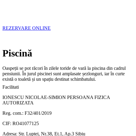
REZERVARE ONLINE
Piscină
Oaspeții se pot răcori în zilele toride de vară la piscina din cadrul
pensiunii. În jurul piscinei sunt amplasate șezlonguri, iar în curte
există o toaletă și un spațiu destinat schimbatului.
Facilitati
IONESCU NICOLAE-SIMION PERSOANA FIZICA
AUTORIZATA
Reg. com.: F32/401/2019
CIF: RO41077125
Adresa: Str. Luptei, Nr.38, Et.1, Ap.3 Sibiu