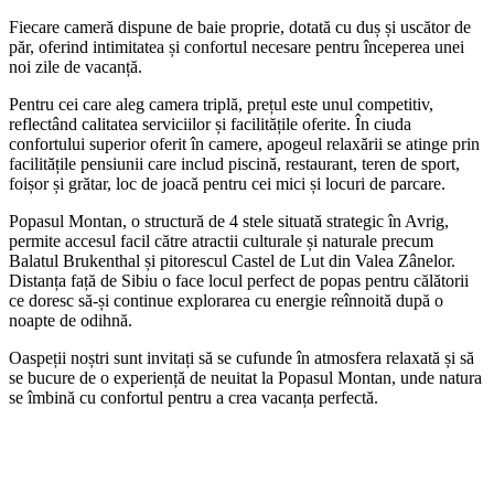
Fiecare cameră dispune de baie proprie, dotată cu duș și uscător de
păr, oferind intimitatea și confortul necesare pentru începerea unei
noi zile de vacanță.
Pentru cei care aleg camera triplă, prețul este unul competitiv,
reflectând calitatea serviciilor și facilitățile oferite. În ciuda
confortului superior oferit în camere, apogeul relaxării se atinge prin
facilitățile pensiunii care includ piscină, restaurant, teren de sport,
foișor și grătar, loc de joacă pentru cei mici și locuri de parcare.
Popasul Montan, o structură de 4 stele situată strategic în Avrig,
permite accesul facil către atractii culturale și naturale precum
Balatul Brukenthal și pitorescul Castel de Lut din Valea Zânelor.
Distanța față de Sibiu o face locul perfect de popas pentru călătorii
ce doresc să-și continue explorarea cu energie reînnoită după o
noapte de odihnă.
Oaspeții noștri sunt invitați să se cufunde în atmosfera relaxată și să
se bucure de o experiență de neuitat la Popasul Montan, unde natura
se îmbină cu confortul pentru a crea vacanța perfectă.