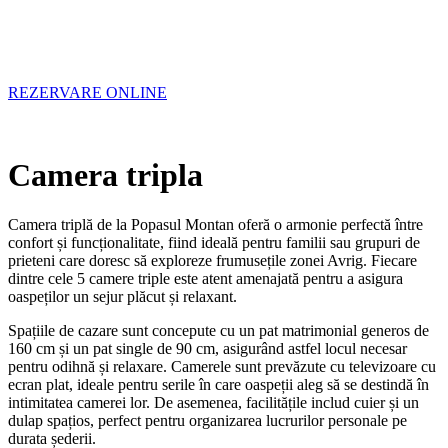
REZERVARE ONLINE
Camera
tripla
Camera triplă de la Popasul Montan oferă o armonie perfectă între
confort și funcționalitate, fiind ideală pentru familii sau grupuri de
prieteni care doresc să exploreze frumusețile zonei Avrig. Fiecare
dintre cele 5 camere triple este atent amenajată pentru a asigura
oaspeților un sejur plăcut și relaxant.
Spațiile de cazare sunt concepute cu un pat matrimonial generos de
160 cm și un pat single de 90 cm, asigurând astfel locul necesar
pentru odihnă și relaxare. Camerele sunt prevăzute cu televizoare cu
ecran plat, ideale pentru serile în care oaspeții aleg să se destindă în
intimitatea camerei lor. De asemenea, facilitățile includ cuier și un
dulap spațios, perfect pentru organizarea lucrurilor personale pe
durata șederii.